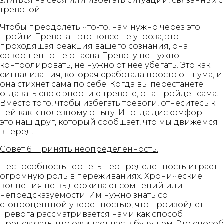
злиться на себя или избегать ситуаций, связанных с
тревогой.
Чтобы преодолеть что-то, нам нужно через это
пройти. Тревога – это вовсе не угроза, это
проходящая реакция вашего сознания, она
совершенно не опасна. Тревогу не нужно
контролировать, не нужно от нее убегать. Это как
сигнализация, которая сработала просто от шума, и
она стихнет сама по себе. Когда вы перестанете
отдавать свою энергию тревоге, она пройдет сама.
Вместо того, чтобы избегать тревоги, отнеситесь к
ней как к полезному опыту. Иногда дискомфорт –
это наш друг, который сообщает, что мы движемся
вперед.
Совет 6. Принять неопределенность.
Неспособность терпеть неопределенность играет
огромную роль в переживаниях. Хронические
волнения не выдерживают сомнений или
непредсказуемости. Им нужно знать со
стопроцентной уверенностью, что произойдет.
Тревога рассматривается нами как способ
предсказать, что ожидает нас в будущем. Это способ