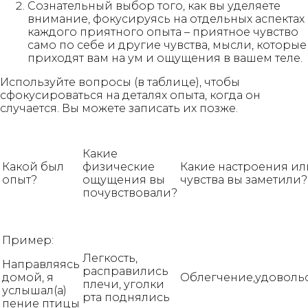
Сознательный выбор того, как вы уделяете
внимание, фокусируясь на отдельных аспектах
каждого приятного опыта – приятное чувство
само по себе и другие чувства, мысли, которые
приходят вам на ум и ощущения в вашем теле.
Используйте вопросы (в таблице), чтобы
сфокусироваться на деталях опыта, когда он
случается. Вы можете записать их позже.
Какие
Какой был
физические
Какие настроения ил
опыт?
ощущения вы
чувства вы заметили?
почувствовали?
Пример:
Легкость,
Направляясь
расправились
домой, я
Облегчение,удоволь
плечи, уголки
услышал(а)
рта поднялись
пение птицы