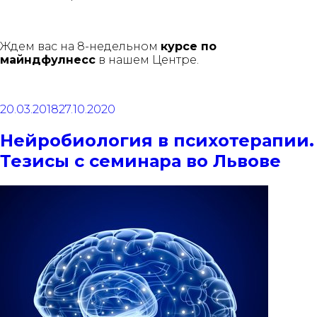
Ждем вас на 8-недельном
курсе по
майндфулнесс
в нашем Центре.
20.03.2018
27.10.2020
Нейробиология в психотерапии.
Тезисы с семинара во Львове