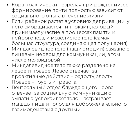
Кора практически незрелая при рождении, ее
формирование почти полностью зависит от
социального опыта в течение жизни.
Если ребенок растет в условиях депривации, у
него сморщивается гиппокамп, который
принимает участие в процессах памяти и
нейрогенеза, и мозолистое тело (самая
большая структура, соединяющая полушария).
Миндалевидное тело (наши эмоции) связано с
лицевым нервом для коммуникации, в том
числе межвидовой.
Миндалевидное тело также разделено на
левое и правое. Левое отвечает за
проактивные действия – радость, злость.
Правое – грусть и тревога.
Вентральный отдел блуждающего нерва
отвечает за социальную коммуникацию,
эмпатию, успокаивает тело, настраивает
мышцы лица и голос для доброжелательного
взаимодействия с другими.