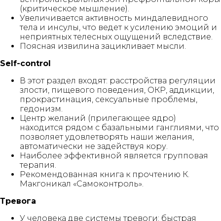
(критическое мышление).
Увеличивается активность миндалевидного
тела и инсулы, что ведет к усилению эмоций и
неприятных телесных ощущений вследствие.
Поясная извилина зацикливает мысли.
Self-control
В этот раздел входят: расстройства регуляции
злости, пищевого поведения, ОКР, аддикции,
прокрастинация, сексуальные проблемы,
гедонизм.
Центр желаний (прилегающее ядро)
находится рядом с базальными ганглиями, что
позволяет удовлетворять наши желания,
автоматически не задействуя кору.
Наиболее эффективной является групповая
терапия.
Рекомендованная книга к прочтению К.
Макгоникал «Самоконтроль».
Тревога
У человека две системы тревоги: быстрая