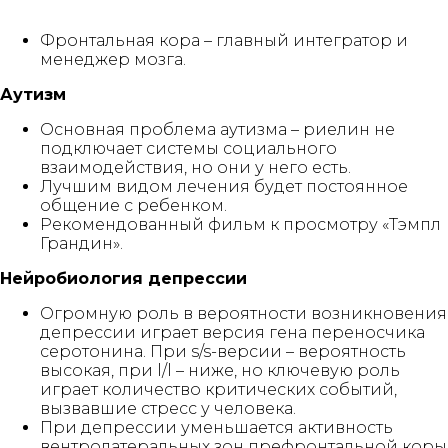
Фронтальная кора – главный интегратор и
менеджер мозга.
Аутизм
Основная проблема аутизма – риелин не
подключает системы социального
взаимодействия, но они у него есть.
Лучшим видом лечения будет постоянное
общение с ребенком.
Рекомендованный фильм к просмотру «Тэмпл
Грандин».
Нейробиология депрессии
Огромную роль в вероятности возникновения
депрессии играет версия гена переносчика
серотонина. При s/s-версии – вероятность
высокая, при l/l – ниже, но ключевую роль
играет количество критических событий,
вызвавшие стресс у человека.
При депрессии уменьшается активность
вентролатеральных зон префронтальной коры