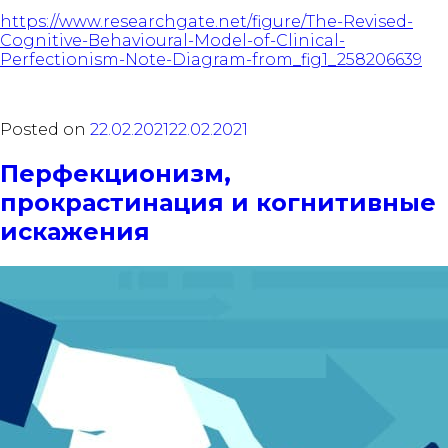
https://www.researchgate.net/figure/The-Revised-
Cognitive-Behavioural-Model-of-Clinical-
Perfectionism-Note-Diagram-from_fig1_258206639
Posted on
22.02.2021
22.02.2021
Перфекционизм,
прокрастинация и когнитивные
искажения