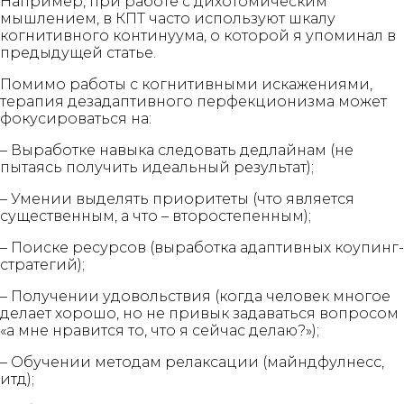
Например, при работе с дихотомическим
мышлением, в КПТ часто используют шкалу
когнитивного континуума, о которой я упоминал в
предыдущей статье.
Помимо работы с когнитивными искажениями,
терапия дезадаптивного перфекционизма может
фокусироваться на:
– Выработке навыка следовать дедлайнам (не
пытаясь получить идеальный результат);
– Умении выделять приоритеты (что является
существенным, а что – второстепенным);
– Поиске ресурсов (выработка адаптивных коупинг-
стратегий);
– Получении удовольствия (когда человек многое
делает хорошо, но не привык задаваться вопросом
«а мне нравится то, что я сейчас делаю?»);
– Обучении методам релаксации (майндфулнесс,
итд);