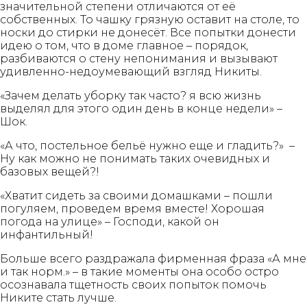
значительной степени отличаются от её
собственных. То чашку грязную оставит на столе, то
носки до стирки не донесёт. Все попытки донести
идею о том, что в доме главное – порядок,
разбиваются о стену непонимания и вызывают
удивленно-недоумевающий взгляд Никиты.
«Зачем делать уборку так часто? я всю жизнь
выделял для этого один день в конце недели» –
Шок.
«А что, постельное бельё нужно еще и гладить?» –
Ну как можно не понимать таких очевидных и
базовых вещей?!
«Хватит сидеть за своими домашками – пошли
погуляем, проведем время вместе! Хорошая
погода на улице» – Господи, какой он
инфантильный!
Больше всего раздражала фирменная фраза «А мне
и так норм.» – в такие моменты она особо остро
осознавала тщетность своих попыток помочь
Никите стать лучше.