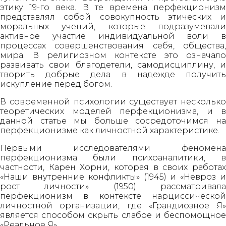
этику 19-го века. В те времена перфекционизм
представлял собой совокупность этических и
моральных учений, которые подразумевали
активное участие индивидуальной воли в
процессах совершенствования себя, общества,
мира. В религиозном контексте это означало
развивать свои благодетели, самодисциплину, и
творить добрые дела в надежде получить
искупление перед богом.
В современной психологии существует несколько
теоретических моделей перфекционизма, и в
данной статье мы больше сосредоточимся на
перфекционизме как личностной характеристике.
Первыми исследователями феномена
перфекционизма были психоаналитики, в
частности, Карен Хорни, которая в своих работах
«Наши внутренние конфликты» (1945) и «Невроз и
рост личности» (1950) рассматривала
перфекционизм в контексте нарциссической
личностной организации, где «Грандиозное Я»
является способом скрыть слабое и беспомощное
«Реальное Я».