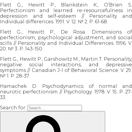
Flett G., Hewitt P., Blankstein K., O’Brien S.
Perfectionism and learned re-resourcefulness in
depression and self-esteem // Personality and
Individual differences. 1991. V. 12. № 2. Р. 61-68.
Flett G., Hewitt P., De Rosa. Dimensions of
perfectionism, psychological adjustment, and social
scills // Personality and Individual Differences. 1996. V.
20. № 3. P. 143-150.
Flett G., Hewitt P., Garshowitz M., Martin T. Personality,
negative social interactions, and depressive
symptoms // Canadian J-l of Behavioral Science. V. 29.
№ 1. P. 28-37.
Hamachek D. Psychodynamics of normal and
neurotic perfectionism // Psychology. 1978. V. 15. Р. 27-
33.
Search for: