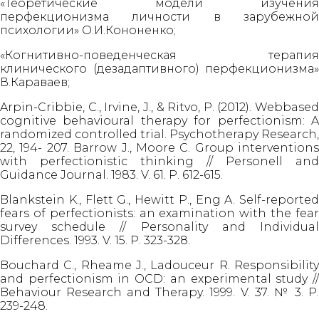
«Теоретические модели изучения
перфекционизма личности в зарубежной
психологии» О.И.Кононенко;
«Когнитивно-поведенческая терапия
клинического (дезадаптивного) перфекционизма»
В.Караваев;
Arpin-Cribbie, C., Irvine, J., & Ritvo, P. (2012). Webbased
cognitive behavioural therapy for perfectionism: A
randomized controlled trial. Psychotherapy Research,
22, 194- 207. Barrow J., Moore C. Group interventions
with perfectionistic thinking // Personell and
Guidance Journal. 1983. V. 61. Р. 612-615.
Blankstein K., Flett G., Hewitt P., Eng A. Self-reported
fears of perfectionists: an examination with the fear
survey schedule // Personality and Individual
Differences. 1993. V. 15. Р. 323-328.
Bouchard C., Rheame J., Ladouceur R. Responsibility
and perfectionism in OCD: an experimental study //
Behaviour Research and Therapy. 1999. V. 37. № 3. Р.
239-248.