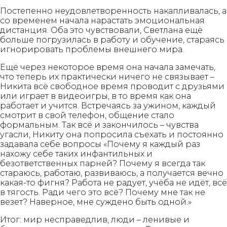
Постепенно неудовлетворенность накапливалась, а
со временем начала нарастать эмоциональная
дистанция. Оба это чувствовали, Светлана ещё
больше погрузилась в работу и обучение, стараясь
игнорировать проблемы внешнего мира.
Ещё через некоторое время она начала замечать,
что теперь их практически ничего не связывает –
Никита всё свободное время проводит с друзьями
или играет в видеоигры, в то время как она
работает и учится. Встречаясь за ужином, каждый
смотрит в свой телефон, общение стало
формальным. Так всё и закончилось – чувства
угасли, Никиту она попросила съехать и постоянно
задавала себе вопросы «Почему я каждый раз
нахожу себе таких инфантильных и
безответственных парней? Почему я всегда так
стараюсь, работаю, развиваюсь, а получается вечно
какая-то фигня? Работа не радует, учёба не идёт, всё
в тягость. Ради чего это всё? Почему мне так не
везет? Наверное, мне суждено быть одной.»
Итог: мир несправедлив, люди – ленивые и