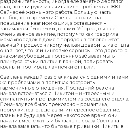
раздражительность, иногда еле заметно дёргался
глаз, потели руки и начинались проблемы с ЖКТ.
Сейчас её жизнь – это работа. Большую часть
свободного времени Светлана тратит на
повышение квалификации, а оставшееся –
занимается бытовыми делами. Уборка для неё –
очень важное занятие, потому что как говорила
мама «порядок в доме = порядок в голове». Этот
важный процесс никому нельзя доверить. Из опыта
она знает, что клининговые сервисы – это дорого, а
знакомая уборщица постоянно забывает мыть
плинтуса, стыки плитки в ванной, полировать
краны и протирать лампочки от пыли.
Светлана каждый раз сталкивается с одними и теми
же проблемами в попытках построить
гармоничные отношения. Последний раз она
начала встречаться с Никитой – интересным и
симпатичным программистом из соседнего отдела.
Поначалу всё было прекрасно – романтика,
прогулки, театр, выставки, интересное общение,
планы на будущее. Через некоторое время они
начали вместе жить и буквально сразу Светлана
начала замечать, что бытовые привычки Никиты в