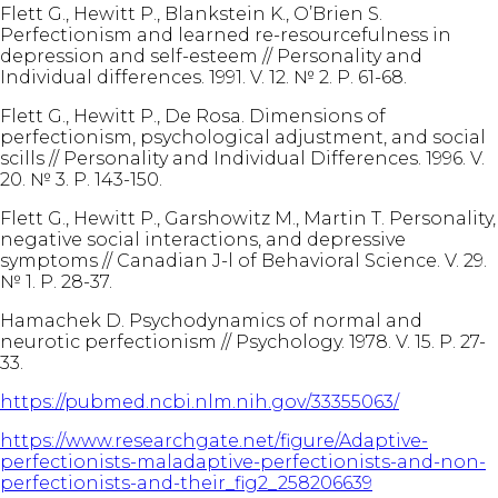
Flett G., Hewitt P., Blankstein K., O’Brien S.
Perfectionism and learned re-resourcefulness in
depression and self-esteem // Personality and
Individual differences. 1991. V. 12. № 2. Р. 61-68.
Flett G., Hewitt P., De Rosa. Dimensions of
perfectionism, psychological adjustment, and social
scills // Personality and Individual Differences. 1996. V.
20. № 3. P. 143-150.
Flett G., Hewitt P., Garshowitz M., Martin T. Personality,
negative social interactions, and depressive
symptoms // Canadian J-l of Behavioral Science. V. 29.
№ 1. P. 28-37.
Hamachek D. Psychodynamics of normal and
neurotic perfectionism // Psychology. 1978. V. 15. Р. 27-
33.
https://pubmed.ncbi.nlm.nih.gov/33355063/
https://www.researchgate.net/figure/Adaptive-
perfectionists-maladaptive-perfectionists-and-non-
perfectionists-and-their_fig2_258206639