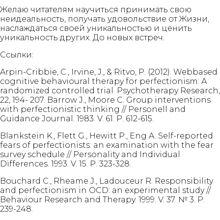
Желаю читателям научиться принимать свою
неидеальность, получать удовольствие от Жизни,
наслаждаться своей уникальностью и ценить
уникальность других. До новых встреч.
Ссылки:
Arpin-Cribbie, C., Irvine, J., & Ritvo, P. (2012). Webbased
cognitive behavioural therapy for perfectionism: A
randomized controlled trial. Psychotherapy Research,
22, 194- 207. Barrow J., Moore C. Group interventions
with perfectionistic thinking // Personell and
Guidance Journal. 1983. V. 61. Р. 612-615.
Blankstein K., Flett G., Hewitt P., Eng A. Self-reported
fears of perfectionists: an examination with the fear
survey schedule // Personality and Individual
Differences. 1993. V. 15. Р. 323-328.
Bouchard C., Rheame J., Ladouceur R. Responsibility
and perfectionism in OCD: an experimental study //
Behaviour Research and Therapy. 1999. V. 37. № 3. Р.
239-248.