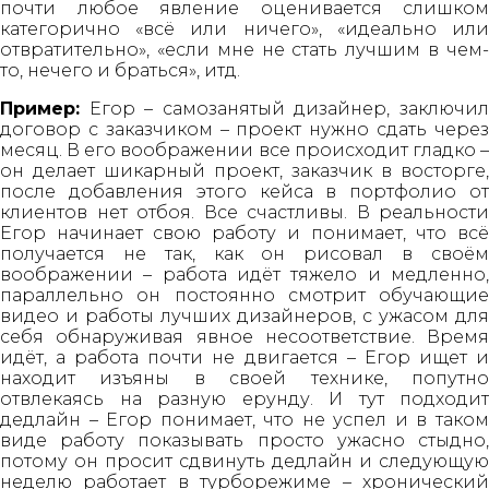
почти любое явление оценивается слишком
категорично «всё или ничего», «идеально или
отвратительно», «если мне не стать лучшим в чем-
то, нечего и браться», итд.
Пример:
Егор – самозанятый дизайнер, заключил
договор с заказчиком – проект нужно сдать через
месяц. В его воображении все происходит гладко –
он делает шикарный проект, заказчик в восторге,
после добавления этого кейса в портфолио от
клиентов нет отбоя. Все счастливы. В реальности
Егор начинает свою работу и понимает, что всё
получается не так, как он рисовал в своём
воображении – работа идёт тяжело и медленно,
параллельно он постоянно смотрит обучающие
видео и работы лучших дизайнеров, с ужасом для
себя обнаруживая явное несоответствие. Время
идёт, а работа почти не двигается – Егор ищет и
находит изъяны в своей технике, попутно
отвлекаясь на разную ерунду. И тут подходит
дедлайн – Егор понимает, что не успел и в таком
виде работу показывать просто ужасно стыдно,
потому он просит сдвинуть дедлайн и следующую
неделю работает в турборежиме – хронический