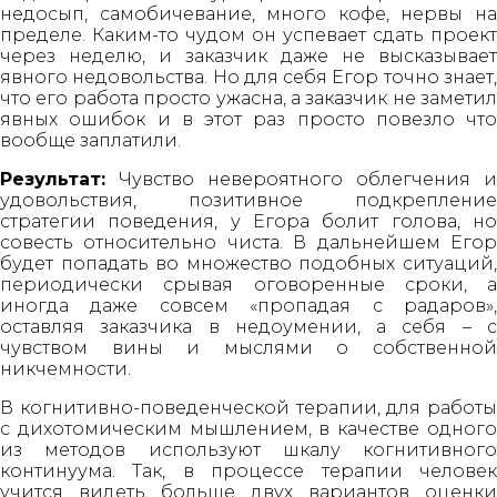
недосып, самобичевание, много кофе, нервы на
пределе. Каким-то чудом он успевает сдать проект
через неделю, и заказчик даже не высказывает
явного недовольства. Но для себя Егор точно знает,
что его работа просто ужасна, а заказчик не заметил
явных ошибок и в этот раз просто повезло что
вообще заплатили.
Результат:
Чувство невероятного облегчения и
удовольствия, позитивное подкрепление
стратегии поведения, у Егора болит голова, но
совесть относительно чиста. В дальнейшем Егор
будет попадать во множество подобных ситуаций,
периодически срывая оговоренные сроки, а
иногда даже совсем «пропадая с радаров»,
оставляя заказчика в недоумении, а себя – с
чувством вины и мыслями о собственной
никчемности.
В когнитивно-поведенческой терапии, для работы
с дихотомическим мышлением, в качестве одного
из методов используют шкалу когнитивного
континуума. Так, в процессе терапии человек
учится видеть больше двух вариантов оценки