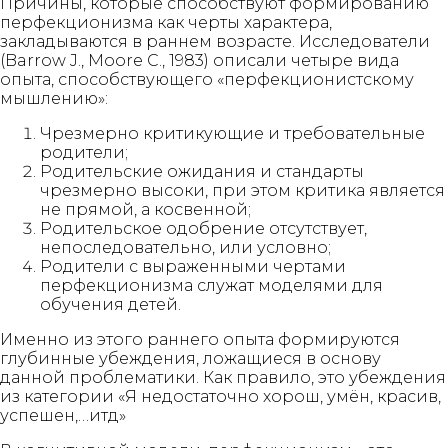
Причины, которые способствуют формированию
перфекционизма как черты характера,
закладываются в раннем возрасте. Исследователи
(Barrow J., Moore C., 1983) описали четыре вида
опыта, способствующего «перфекционистскому
мышлению»:
Чрезмерно критикующие и требовательные
родители;
Родительские ожидания и стандарты
чрезмерно высоки, при этом критика является
не прямой, а косвенной;
Родительское одобрение отсутствует,
непоследовательно, или условно;
Родители с выраженными чертами
перфекционизма служат моделями для
обучения детей.
Именно из этого раннего опыта формируются
глубинные убеждения, ложащиеся в основу
данной проблематики. Как правило, это убеждения
из категории «Я недостаточно хорош, умён, красив,
успешен,…итд»