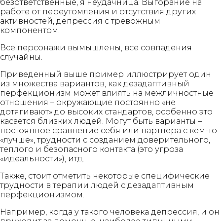
безответственные, я неудачница. Выгорание на
работе от переутомления и отсутствия других
активностей, депрессия с тревожным
компонентом.
Все персонажи вымышлены, все совпадения
случайны.
Приведенный выше пример иллюстрирует один
из множества вариантов, как дезадаптивный
перфекционизм может влиять на межличностные
отношения – окружающие постоянно «не
дотягивают» до высоких стандартов, особенно это
касается близких людей. Могут быть варианты –
постоянное сравнение себя или партнера с кем-то
«лучше», трудности с созданием доверительного,
теплого и безопасного контакта (это угроза
«идеальности»), итд.
Также, стоит отметить некоторые специфические
трудности в терапии людей с дезадаптивным
перфекционизмом.
Например, когда у такого человека депрессия, и он