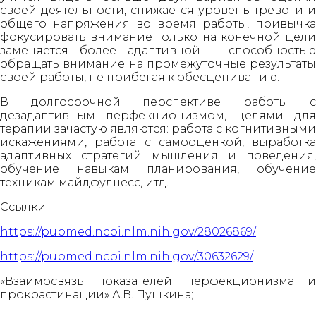
своей деятельности, снижается уровень тревоги и
общего напряжения во время работы, привычка
фокусировать внимание только на конечной цели
заменяется более адаптивной – способностью
обращать внимание на промежуточные результаты
своей работы, не прибегая к обесцениванию.
В долгосрочной перспективе работы с
дезадаптивным перфекционизмом, целями для
терапии зачастую являются: работа с когнитивными
искажениями, работа с самооценкой, выработка
адаптивных стратегий мышления и поведения,
обучение навыкам планирования, обучение
техникам майдфулнесс, итд.
Ссылки:
https://pubmed.ncbi.nlm.nih.gov/28026869/
https://pubmed.ncbi.nlm.nih.gov/30632629/
«Взаимосвязь показателей перфекционизма и
прокрастинации» А.В. Пушкина;