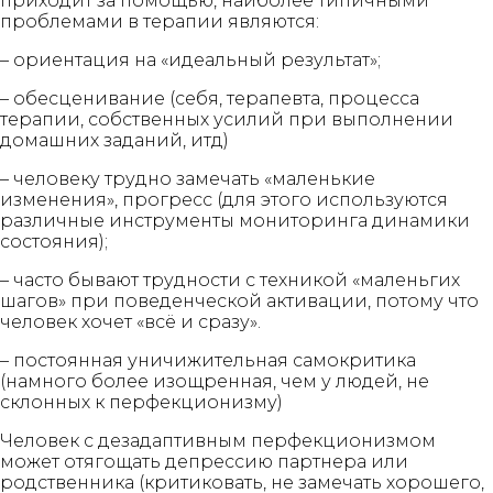
приходит за помощью, наиболее типичными
проблемами в терапии являются:
– ориентация на «идеальный результат»;
– обесценивание (себя, терапевта, процесса
терапии, собственных усилий при выполнении
домашних заданий, итд)
– человеку трудно замечать «маленькие
изменения», прогресс (для этого используются
различные инструменты мониторинга динамики
состояния);
– часто бывают трудности с техникой «маленьгих
шагов» при поведенческой активации, потому что
человек хочет «всё и сразу».
– постоянная уничижительная самокритика
(намного более изощренная, чем у людей, не
склонных к перфекционизму)
Человек с дезадаптивным перфекционизмом
может отягощать депрессию партнера или
родственника (критиковать, не замечать хорошего,