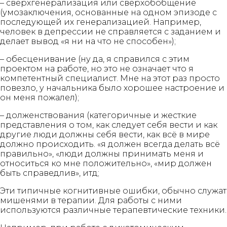
– сверхгенерализация или сверхобобщение
(умозаключения, основанные на одном эпизоде с
последующей их генерализацией. Например,
человек в депрессии не справляется с заданием и
делает вывод «я ни на что не способен»);
– обесценивание (ну да, я справился с этим
проектом на работе, но это не означает что я
компетентный специалист. Мне на этот раз просто
повезло, у начальника было хорошее настроение и
он меня пожалел);
– долженствования (категоричные и жесткие
представления о том, как следует себя вести и как
другие люди должны себя вести, как всё в мире
должно происходить. «я должен всегда делать всё
правильно», «люди должны принимать меня и
относиться ко мне положительно», «мир должен
быть справедлив», итд;
Эти типичные когнитивные ошибки, обычно служат
мишенями в терапии. Для работы с ними
используются различные терапевтические техники.