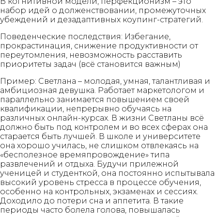
В когнитивной модели, перфекционизм – это
набор идей о долженствовании, промежуточных
убеждений и дезадаптивных коупинг-стратегий.
Поведенческие последствия: Избегание,
прокрастинация, снижение продуктивности от
переутомления, невозможность расставить
приоритеты задач (всё становится важным)
Пример: Светлана – молодая, умная, талантливая и
амбициозная девушка. Работает маркетологом и
параллельно занимается повышением своей
квалификации, непрерывно обучаясь на
различных онлайн-курсах. В жизни Светланы всё
должно быть под контролем и во всех сферах она
старается быть лучшей. В школе и университете
она хорошо училась, не слишком отвлекаясь на
«бесполезное времяпровождение» типа
развлечений и отдыха. Будучи прилежной
ученицей и студенткой, она постоянно испытывала
высокий уровень стресса в процессе обучения,
особенно на контрольных, экзаменах и сессиях.
Доходило до потери сна и аппетита. В такие
периоды часто болела голова, повышалась